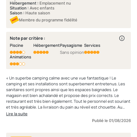
Hébergement :
Emplacement nu
Situation :
Avec enfants
Saison :
Haute saison
Membre du programme fidélité
Note par critère :
Piscine
Hébergement
Paysagisme
Services
Sans opinion
Animations
« Un superbe camping calme avec une vue fantastique ! Le
camping et ses installations sont superbement entretenus. Les
sanitaires sont propres ainsi que les espaces baignades. Le
magasin est bien achalandé et propose des prix corrects. Le
restaurant est très bien également. Tout le personnel est souriant
et très agréable. La livraison du pain au réveil est chouette. Au
niveau de l’animation, c’est vraiment la faiblesse du camping. Deux
Lire la suite
animateurs très chouettes à savoir Charlotte et Tony. Les
Publié le 01/08/2026
animations sont légères et devraient être renforcées par des
artistes extérieurs 1-2 x semaine (nous n’avons eu qu’un groupe
Yann et Manu (très chouette) sur les 12 nuits présents. Certains