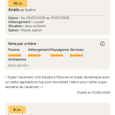
10
animateurs prennent en charge mais n’ont pas le niveau. Le
/10
camping, comme la région, accueille principalement des
Anaïs
de Oullins
vacanciers hollandais et allemands. Malgré le sentiment de
Séjour :
Du 24/07/2026 au 31/07/2026
minorité francophone, tout s’est bien passé. »
Hébergement :
Locatif
Situation :
Avec enfants
Saison :
Haute saison
Note par critère :
Piscine
Hébergement
Paysagisme
Services
Animations
Sans opinion
« Super vacances! Une équipe à l’écoute et super dynamique avec
un cadre agréable et top pour les bébés ! Merci pour cette super
semaine de vacances ! »
Publié le 01/08/2026
9
/10