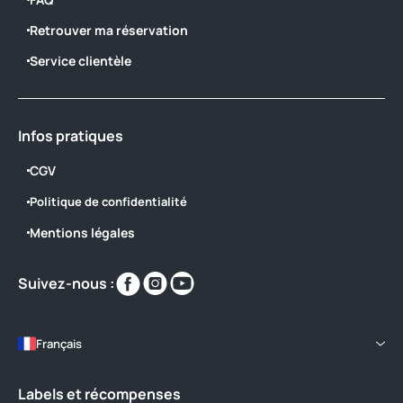
Retrouver ma réservation
Service clientèle
Infos pratiques
CGV
Politique de confidentialité
Mentions légales
Retrouvez-
Retrouvez-
Retrouvez-
Suivez-nous :
nous
nous
nous
sur
sur
sur
https://www.facebook.com/couspeau
https://www.instagram.com/yellohv
https://www.youtube.com/@C
Français
Labels et récompenses